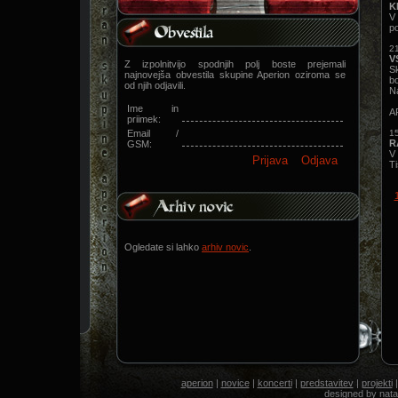
K
V 
po
21
V
Z izpolnitvijo spodnjih polj boste prejemali
S
najnovejša obvestila skupine Aperion oziroma se
bo
od njih odjavili.
Na
Ime in
A
priimek:
Email /
15
R
GSM:
V
Ti
Ogledate si lahko
arhiv novic
.
aperion
|
novice
|
koncerti
|
predstavitev
|
projekti
designed by
nata