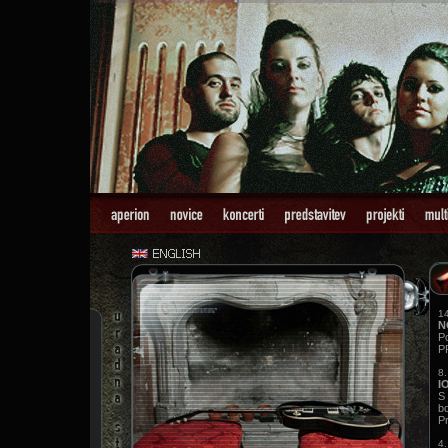
14
N
Po
P
8.
I
S
b
Pr
4.