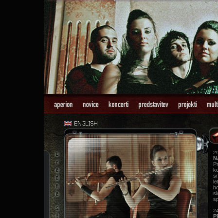
29
N
P
ko
s
le
b
s
sp
24
P