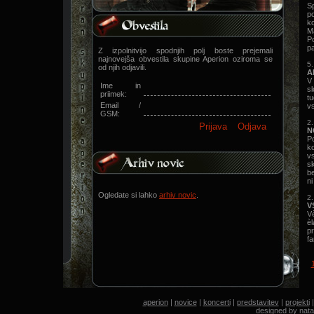
S
p
k
M
Po
pa
Z izpolnitvijo spodnjih polj boste prejemali
najnovejša obvestila skupine Aperion oziroma se
5.
od njih odjavili.
A
V
Ime in
s
priimek:
tu
Email /
vs
GSM:
2.
N
Po
k
v
sk
be
ni
Ogledate si lahko
arhiv novic
.
2.
V
V
è
p
fa
aperion
|
novice
|
koncerti
|
predstavitev
|
projekti
designed by
nata