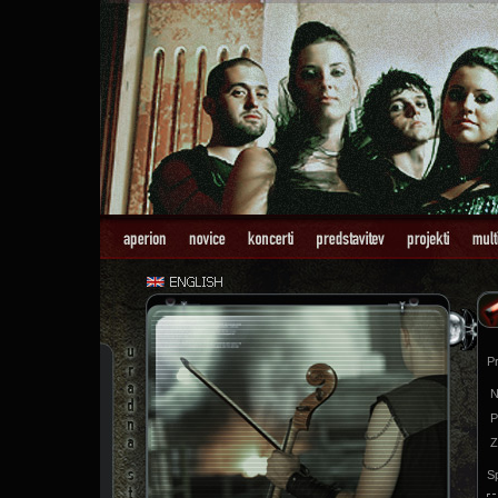
Pr
N
P
Z
Sp