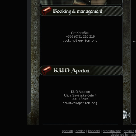
Črt Korinšek
+386 (0)31 210 219
KUD Aperion
Ulica Savinjske čete 4
3310 Žalec
aperion
|
novice
|
koncerti
|
predstavitev
|
projekti
designed by
nata